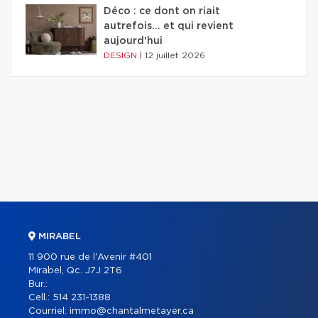
Déco : ce dont on riait
autrefois... et qui revient
aujourd'hui
DESIGN
|
12 juillet 2026
MIRABEL
11 900 rue de l'Avenir #401
Mirabel, Qc. J7J 2T6
Bur.:
Cell.:
514 231-1388
Courriel:
immo@chantalmetayer.ca