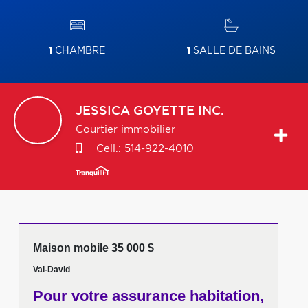
1
CHAMBRE
1
SALLE DE BAINS
JESSICA
GOYETTE INC.
Courtier immobilier
Cell.:
514-922-4010
Maison mobile 35 000 $
Val-David
Pour votre
assurance habitation,