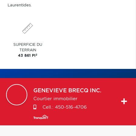
Laurentides.
SUPERFICIE DU
TERRAIN
2
43 861 PI
GENEVIEVE
BRECQ INC.
Courtier immobilier
Cell.:
450-516-4706